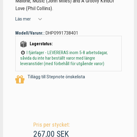
Malone, Music (John Miles) and A Groovy KindOf
Love (Phil Collins).
Läs mer
Modell/Varunr.:
DHP0991738401
Lagerstatus:
I fjärrlager - LEVERERAS inom 5-8 arbetsdagar,
såvida du inte har beställt varor med längre
leveranstider (med förbehåll för utgående varor)
Tillägg till Stepnote önskelista
Pris per stycket:
267,00 SEK