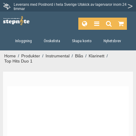
Leverans med Postnord i hela Sverige
Utskick av lagervaror inom 24
timmar
Inloggning
Önskelista
Skapa konto
Nyhetsbrev
Home
/
Produkter
/
Instrumental
/
Blås
/
Klarinett
/
Top Hits Duo 1