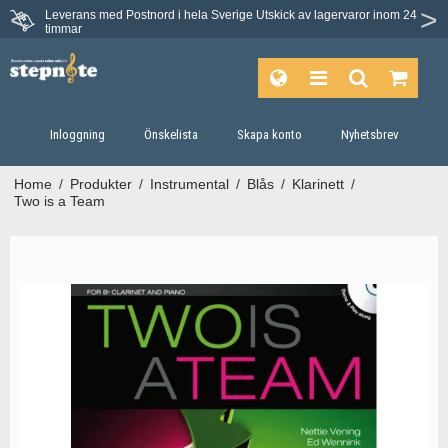
Leverans med Postnord i hela Sverige
Utskick av lagervaror inom 24
timmar
Inloggning
Önskelista
Skapa konto
Nyhetsbrev
Home
/
Produkter
/
Instrumental
/
Blås
/
Klarinett
/
Two is a Team