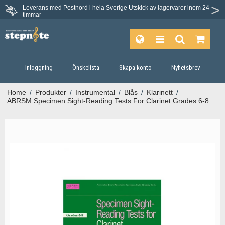
Leverans med Postnord i hela Sverige
Utskick av lagervaror inom 24
timmar
Inloggning
Önskelista
Skapa konto
Nyhetsbrev
Home
/
Produkter
/
Instrumental
/
Blås
/
Klarinett
/
ABRSM Specimen Sight-Reading Tests For Clarinet Grades 6-8