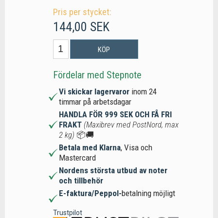
Pris per stycket:
144,00 SEK
KÖP
Fördelar med Stepnote
Vi skickar lagervaror
inom 24
timmar på arbetsdagar
HANDLA FÖR 999 SEK OCH FÅ FRI
FRAKT
(Maxibrev med PostNord, max
2 kg)
📦🚚
Betala med Klarna
, Visa och
Mastercard
Nordens största utbud av noter
och tillbehör
E-faktura/Peppol-
betalning möjligt
Trustpilot