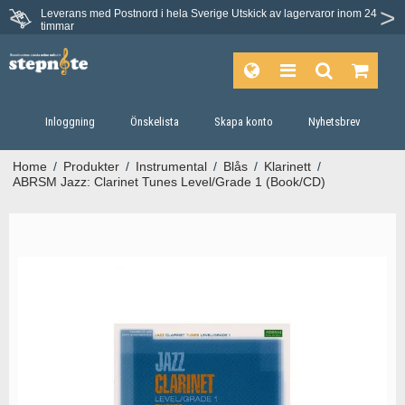
Leverans med Postnord i hela Sverige
Utskick av lagervaror inom 24
Du har 30 dagars ångerrätt.
timmar
Inloggning
Önskelista
Skapa konto
Nyhetsbrev
Home
/
Produkter
/
Instrumental
/
Blås
/
Klarinett
/
ABRSM Jazz: Clarinet Tunes Level/Grade 1 (Book/CD)