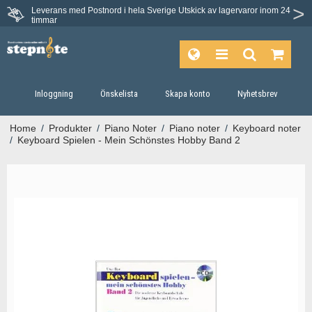
Leverans med Postnord i hela Sverige
Utskick av lagervaror inom 24
timmar
Inloggning
Önskelista
Skapa konto
Nyhetsbrev
Home
/
Produkter
/
Piano Noter
/
Piano noter
/
Keyboard noter
/
Keyboard Spielen - Mein Schönstes Hobby Band 2