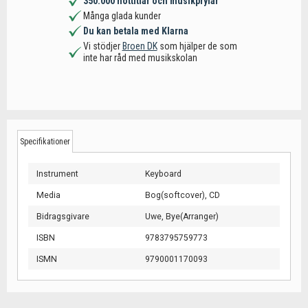
350.000 nottitlar och musikprylar
Många glada kunder
Du kan betala med Klarna
Vi stödjer
Broen DK
som hjälper de som
inte har råd med musikskolan
Specifikationer
Instrument
Keyboard
Media
Bog(softcover),
CD
Bidragsgivare
Uwe, Bye(Arranger)
ISBN
9783795759773
ISMN
9790001170093