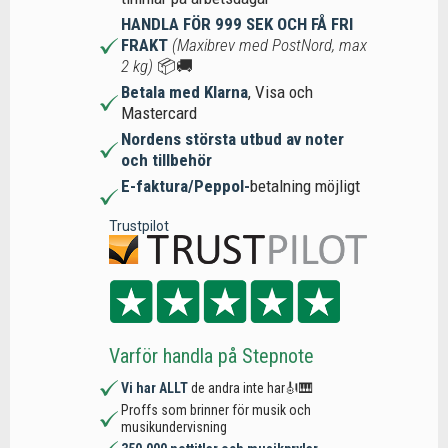
HANDLA FÖR 999 SEK OCH FÅ FRI
FRAKT
(Maxibrev med PostNord, max
2 kg)
📦🚚
Betala med Klarna
, Visa och
Mastercard
Nordens största utbud av noter
och tillbehör
E-faktura/Peppol-
betalning möjligt
Trustpilot
Varför handla på Stepnote
Vi har ALLT
de andra inte har🎻🎹
Proffs som brinner för musik och
musikundervisning