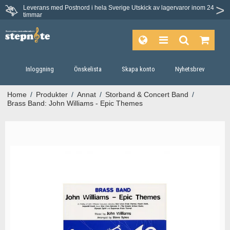
Leverans med Postnord i hela Sverige
Utskick av lagervaror inom 24
Du har 30 dagars ångerrätt.
timmar
Inloggning
Önskelista
Skapa konto
Nyhetsbrev
Home
/
Produkter
/
Annat
/
Storband & Concert Band
/
Brass Band: John Williams - Epic Themes