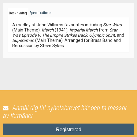
Specifikationer
Beskrivning
A medley of John Williams favourites including
Star Wars
(Main Theme),
March
(1941),
Imperial March
from
Star
Was Episode V: The Empire Strikes Back
,
Olympic Spirit
, and
Superaman
(Main Theme). Arranged for Brass Band and
Rercussion by Steve Sykes.
Anmäl dig till nyhetsbrevet här och få massor
av förmåner
Registrerad