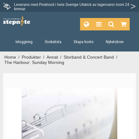
Leverans med Postnord i hela Sverige
Utskick av lagervaror inom 24
Du har 30 dagars ångerrätt.
timmar
Inloggning
Önskelista
Skapa konto
Nyhetsbrev
Home
/
Produkter
/
Annat
/
Storband & Concert Band
/
The Harbour: Sunday Morning