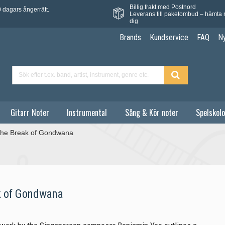
Billig frakt med Postnord
 dagars ångerrätt.
Leverans till paketombud – hämta 
dig
Brands
Kundservice
FAQ
N
Gitarr Noter
Instrumental
Sång & Kör noter
Spelskolo
the Break of Gondwana
k of Gondwana