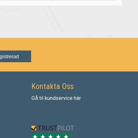
gistrerad
Kontakta Oss
Gå
til
kundservice
här