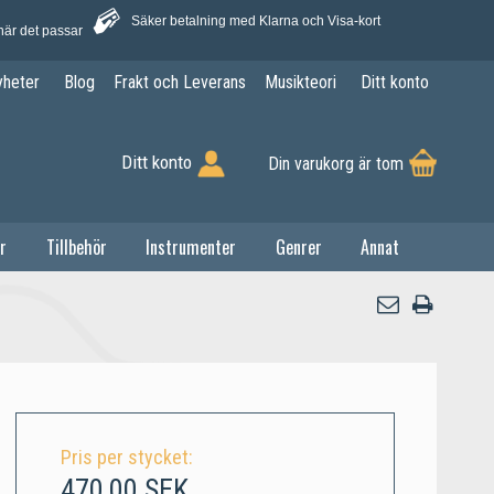
Säker betalning med Klarna och Visa-kort
när det passar
yheter
Blog
Frakt och Leverans
Musikteori
Ditt konto
Ditt konto
Din varukorg är tom
r
Tillbehör
Instrumenter
Genrer
Annat
Pris per stycket:
470,00 SEK