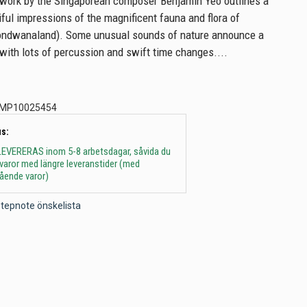
 work by the Singaporean composer Benjamin Yeo outlines a
ful impressions of the magnificent fauna and flora of
ndwanaland). Some unusual sounds of nature announce a
 with lots of percussion and swift time changes....
MP10025454
s:
 - LEVERERAS inom 5-8 arbetsdagar, såvida du
t varor med längre leveranstider (med
gående varor)
l Stepnote önskelista