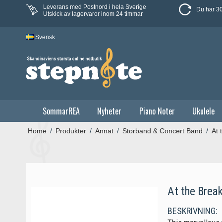
Leverans med Postnord i hela Sverige
Du har 30
Utskick av lagervaror inom 24 timmar
Svensk
SommarREA
Nyheter
Piano Noter
Ukulele
Home
/
Produkter
/
Annat
/
Storband & Concert Band
/
At 
At the Brea
BESKRIVNING: