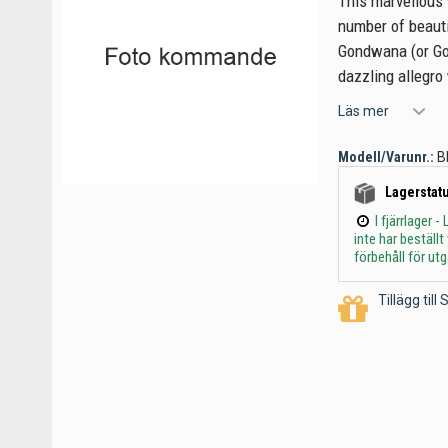
This marvellous
number of beauti
Gondwana (or Go
dazzling allegro
Läs mer
Modell/Varunr.:
B
Lagerstatu
I fjärrlager
inte har beställ
förbehåll för ut
Tillägg til