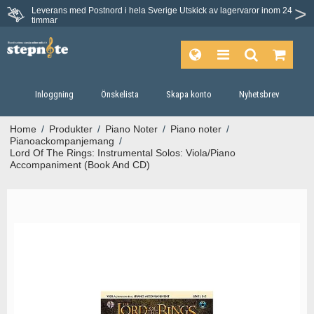
Leverans med Postnord i hela Sverige
Utskick av lagervaror inom 24
Du har 30 dagars ångerrätt.
timmar
Inloggning
Önskelista
Skapa konto
Nyhetsbrev
Home
/
Produkter
/
Piano Noter
/
Piano noter
/
Pianoackompanjemang
/
Lord Of The Rings: Instrumental Solos: Viola/Piano
Accompaniment (Book And CD)