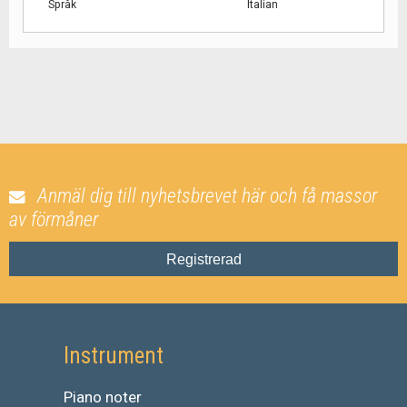
Språk
Italian
Anmäl dig till nyhetsbrevet här och få massor
av förmåner
Registrerad
Instrument
Piano noter