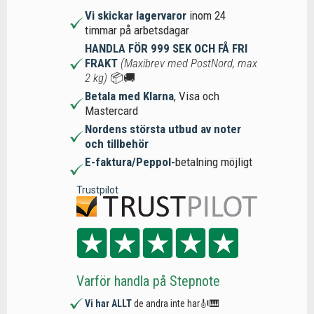
Vi skickar lagervaror
inom 24
timmar på arbetsdagar
HANDLA FÖR 999 SEK OCH FÅ FRI
FRAKT
(Maxibrev med PostNord, max
2 kg)
📦🚚
Betala med Klarna
, Visa och
Mastercard
Nordens största utbud av noter
och tillbehör
E-faktura/Peppol-
betalning möjligt
Trustpilot
Varför handla på Stepnote
Vi har ALLT
de andra inte har🎻🎹