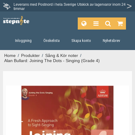
Leverans med Postnord i hela Sverige
Utskick av lagervaror inom 24
Du har 30 dagars ångerrätt.
timmar
Inloggning
Önskelista
Skapa konto
Nyhetsbrev
Home
/
Produkter
/
Sång & Kör noter
/
Alan Bullard: Joining The Dots - Singing (Grade 4)