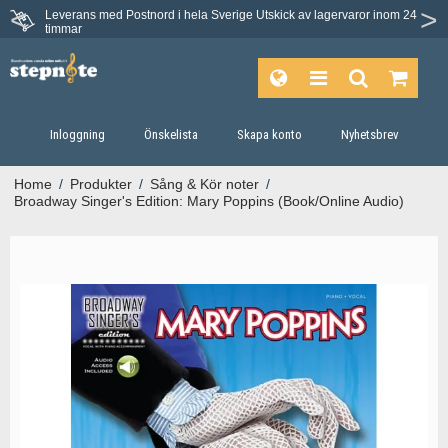
Leverans med Postnord i hela Sverige
Utskick av lagervaror inom 24
Du har 30 dagars ångerrätt.
timmar
Inloggning
Önskelista
Skapa konto
Nyhetsbrev
Home
/
Produkter
/
Sång & Kör noter
/
Broadway Singer's Edition: Mary Poppins (Book/Online Audio)