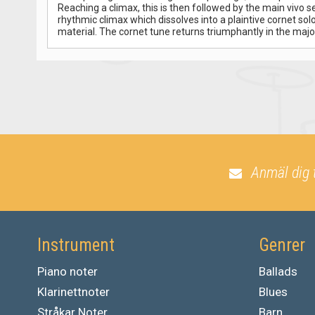
Reaching a climax, this is then followed by the main vivo s
rhythmic climax which dissolves into a plaintive cornet so
material. The cornet tune returns triumphantly in the majo
Anmäl dig 
Instrument
Genrer
Piano noter
Ballads
Klarinettnoter
Blues
Stråkar Noter
Barn