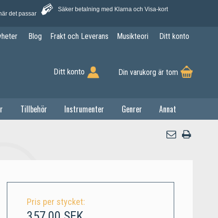
Säker betalning med Klarna och Visa-kort
när det passar
yheter
Blog
Frakt och Leverans
Musikteori
Ditt konto
Ditt konto
Din varukorg är tom
r
Tillbehör
Instrumenter
Genrer
Annat
Pris per stycket:
357,00 SEK