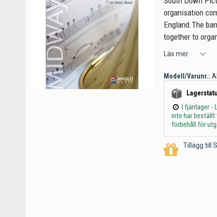
South Down Pict
organisation com
England.The band
together to orga
Läs mer
Modell/Varunr.:
A
Lagerstatu
I fjärrlager
inte har beställ
förbehåll för ut
Tillägg til