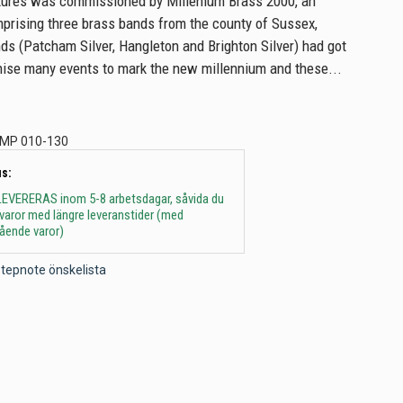
ures was commissioned by Millenium Brass 2000, an
prising three brass bands from the county of Sussex,
s (Patcham Silver, Hangleton and Brighton Silver) had got
nise many events to mark the new millennium and these...
MP 010-130
s:
 - LEVERERAS inom 5-8 arbetsdagar, såvida du
t varor med längre leveranstider (med
gående varor)
l Stepnote önskelista