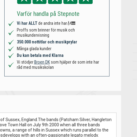
Varför handla på Stepnote
Vi har ALLT
de andra inte har🎻🎹
Proffs som brinner för musik och
musikundervisning
350.000 nottitlar och musikprylar
Många glada kunder
Du kan betala med Klarna
Vi stödjer
Broen DK
som hjälper de som inte har
råd med musikskolan
 of Sussex, England.The bands (Patcham Silver, Hangleton
Hove Town Hall on July 9th 2000 when all three bands
s, a range of hills in Sussex which runs parallel to the
uresdevelops with an often-passionate legato melody.