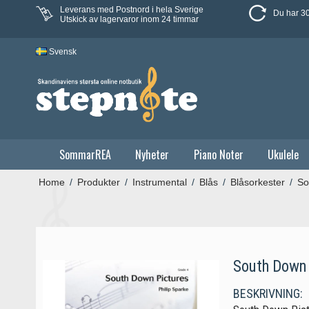
Leverans med Postnord i hela Sverige
Du har 30
Utskick av lagervaror inom 24 timmar
Svensk
SommarREA
Nyheter
Piano Noter
Ukulele
Home
/
Produkter
/
Instrumental
/
Blås
/
Blåsorkester
/
So
South Down 
BESKRIVNING: