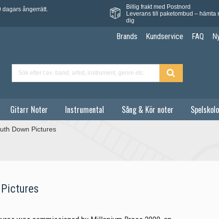
Billig frakt med Postnord
 dagars ångerrätt.
Leverans till paketombud – hämta 
dig
Brands
Kundservice
FAQ
N
Gitarr Noter
Instrumental
Sång & Kör noter
Spelskolo
uth Down Pictures
Pictures