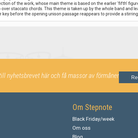
ection of the work, whose main theme is based on the earlier ‘fifth’ figu
lo over staccato chords. This theme is taken up by the whole band and le
r key before the opening unison passage reappears to provide a stirring
till nyhetsbrevet här och få massor av förmåner
Re
Om Stepnote
Black Friday/week
Om oss
Blog