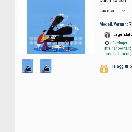
Dutch Edition
Läs mer
Modell/Varunr.:
R
Lagerstatu
I fjärrlager
inte har beställ
förbehåll för ut
Tillägg til