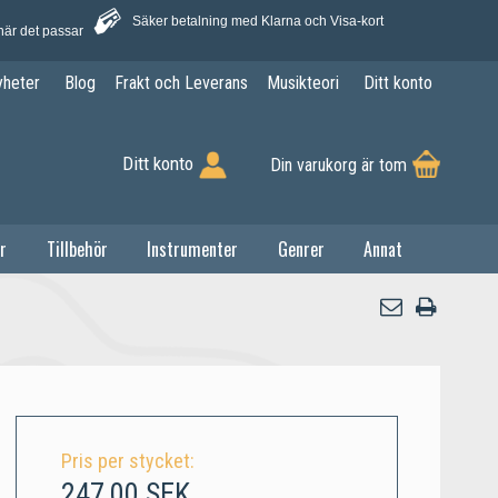
Säker betalning med Klarna och Visa-kort
när det passar
yheter
Blog
Frakt och Leverans
Musikteori
Ditt konto
Ditt konto
Din varukorg är tom
r
Tillbehör
Instrumenter
Genrer
Annat
Pris per stycket:
247,00 SEK