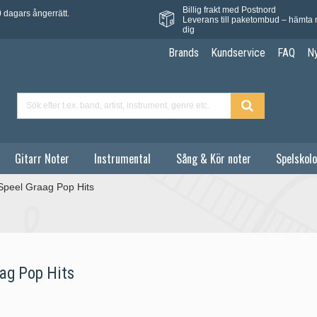
Billig frakt med Postnord
 dagars ångerrätt.
Leverans till paketombud – hämta 
dig
Brands
Kundservice
FAQ
N
Gitarr Noter
Instrumental
Sång & Kör noter
Spelskolo
 Speel Graag Pop Hits
aag Pop Hits