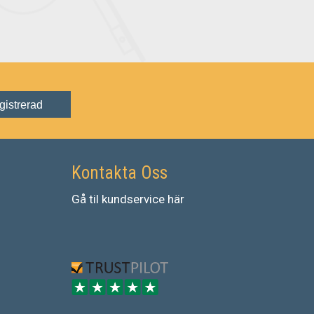
gistrerad
Kontakta Oss
Gå
til
kundservice
här