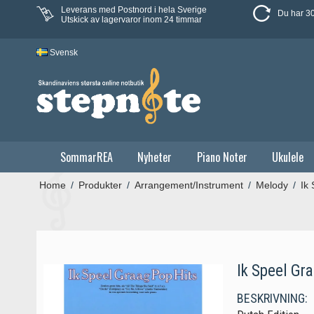
Leverans med Postnord i hela Sverige
Du har 30
Utskick av lagervaror inom 24 timmar
Svensk
SommarREA
Nyheter
Piano Noter
Ukulele
Home
/
Produkter
/
Arrangement/Instrument
/
Melody
/
Ik
Ik Speel Gr
BESKRIVNING: