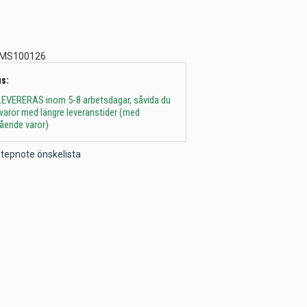
MS100126
s:
 - LEVERERAS inom 5-8 arbetsdagar, såvida du
t varor med längre leveranstider (med
gående varor)
l Stepnote önskelista