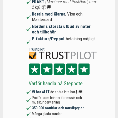
FRAKT
(Maxibrev med PostNord, max
2 kg)
📦🚚
Betala med Klarna
, Visa och
Mastercard
Nordens största utbud av noter
och tillbehör
E-faktura/Peppol-
betalning möjligt
Trustpilot
Varför handla på Stepnote
Vi har ALLT
de andra inte har🎻🎹
Proffs som brinner för musik och
musikundervisning
350.000 nottitlar och musikprylar
Många glada kunder