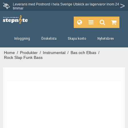
Leverans med Postnord i hela Sverige
Utskick av lagervaror inom 24
timmar
Inloggning
Önskelista
Skapa konto
Nyhetsbrev
Home
/
Produkter
/
Instrumental
/
Bas och Elbas
/
Rock Slap Funk Bass