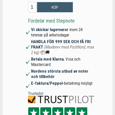
KÖP
Fördelar med Stepnote
Vi skickar lagervaror
inom 24
timmar på arbetsdagar
HANDLA FÖR 999 SEK OCH FÅ FRI
FRAKT
(Maxibrev med PostNord, max
2 kg)
📦🚚
Betala med Klarna
, Visa och
Mastercard
Nordens största utbud av noter
och tillbehör
E-faktura/Peppol-
betalning möjligt
Trustpilot