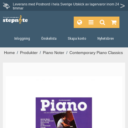
Leverans med Postnord i hela Sverige
Utskick av lagervaror inom 24
timmar
Inloggning
Önskelista
Skapa konto
Nyhetsbrev
Home
/
Produkter
/
Piano Noter
/
Contemporary Piano Classics