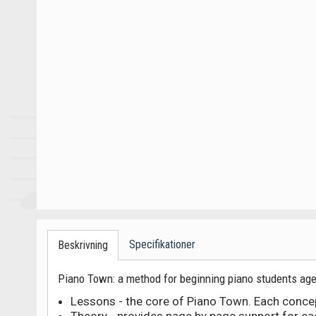
Specifikationer
Beskrivning
Piano Town: a method for beginning piano students ages 
Lessons - the core of Piano Town. Each concept
Theory - provides page by page support for ea