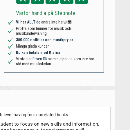
Varför handla på Stepnote
Vi har ALLT
de andra inte har🎻🎹
Proffs som brinner för musik och
musikundervisning
350.000 nottitlar och musikprylar
Många glada kunder
Du kan betala med Klarna
Vi stödjer
Broen DK
som hjälper de som inte har
råd med musikskolan
h level having four correlated books:
tudent to focus on new skills and information.
edge keeps pace with performance skill.