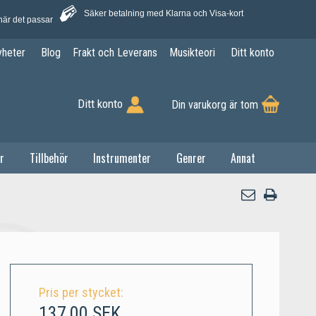
Säker betalning med Klarna och Visa-kort
när det passar
yheter
Blog
Frakt och Leverans
Musikteori
Ditt konto
Ditt konto
Din varukorg är tom
r
Tillbehör
Instrumenter
Genrer
Annat
Pris per stycket:
137,00 SEK