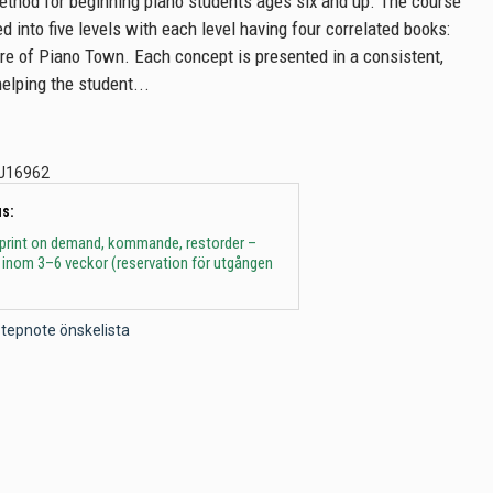
thod for beginning piano students ages six and up. The course
ed into five levels with each level having four correlated books:
re of Piano Town. Each concept is presented in a consistent,
helping the student...
J16962
s:
 print on demand, kommande, restorder –
 inom 3–6 veckor (reservation för utgången
l Stepnote önskelista