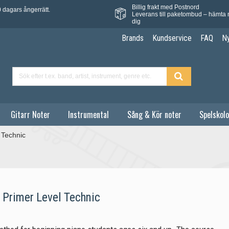
Billig frakt med Postnord
 dagars ångerrätt.
Leverans till paketombud – hämta 
dig
Brands
Kundservice
FAQ
N
Gitarr Noter
Instrumental
Sång & Kör noter
Spelskolo
 Technic
 Primer Level Technic