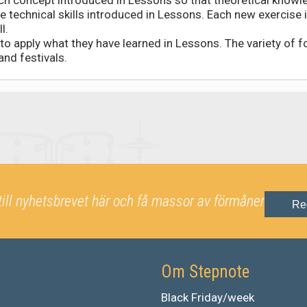
e technical skills introduced in Lessons. Each new exercise 
l.
o apply what they have learned in Lessons. The variety of fol
 and festivals.
till nyhetsbrevet här och få massor av förmåner
Re
Om Stepnote
Black Friday/week