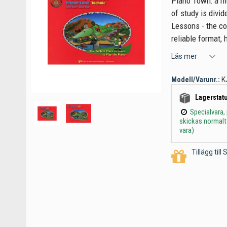
Piano Town: a me
of study is divid
Lessons - the co
reliable format, 
Läs mer
Modell/Varunr.:
K
Lagerstatu
Specialvara,
skickas normalt
vara)
Tillägg til