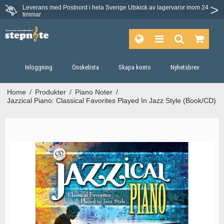
Leverans med Postnord i hela Sverige
Utskick av lagervaror inom 24
Du har 30 dagars ångerrätt.
timmar
Inloggning
Önskelista
Skapa konto
Nyhetsbrev
Home
/
Produkter
/
Piano Noter
/
Jazzical Piano: Classical Favorites Played In Jazz Style (Book/CD)