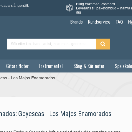
Billig frakt med Postnord
 dagars ångerrätt.
Leverans till paketombud – hämta 
dig
Brands
Kundservice
FAQ
N
Gitarr Noter
Instrumental
Sång & Kör noter
Spelskolo
scas - Los Majos Enamorados
nados: Goyescas - Los Majos Enamorados