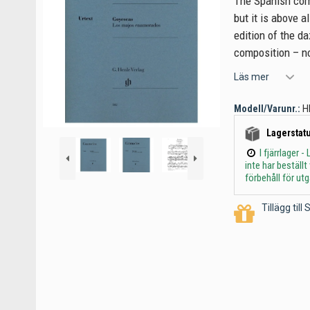
The Spanish comp
but it is above a
edition of the d
composition – no
Läs mer
Modell/Varunr.:
H
Lagerstatu
I fjärrlager
inte har beställ
förbehåll för ut
Tillägg til