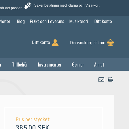
Säker betalning med Klarna och Visa-kort
när det passar
yheter
Blog
Frakt och Leverans
Musikteori
Ditt konto
Ditt konto
Din varukorg är tom
r
Tillbehör
Instrumenter
Genrer
Annat
Pris per stycket:
385,00 SEK