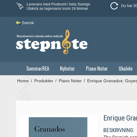
Leverans med Postnord i hela Sverige
Du har 30
Utskick av lagervaror inom 24 timmar
Svensk
SommarREA
Nyheter
Piano Noter
Ukulele
Home
/
Produkter
/
Piano Noter
/
Enrique Granados: Goye
Enrique Gra
BESKRIVNING: