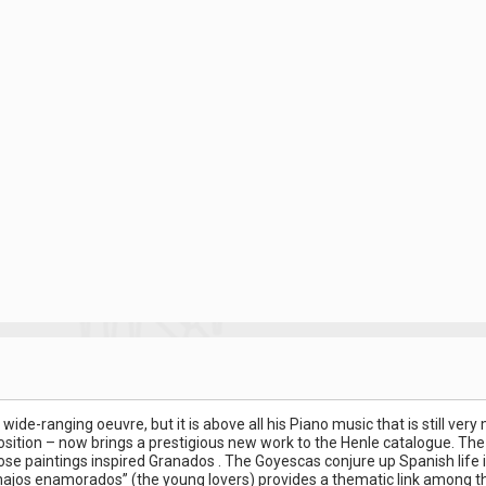
e-ranging oeuvre, but it is above all his Piano music that is still very m
ition – now brings a prestigious new work to the Henle catalogue. The
hose paintings inspired Granados . The Goyescas conjure up Spanish life i
 majos enamorados” (the young lovers) provides a thematic link among th