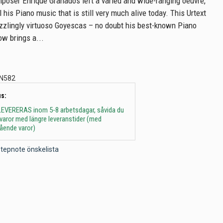
oser Enrique Granados left a varied and wide-ranging oeuvre,
ll his Piano music that is still very much alive today. This Urtext
azzlingly virtuoso Goyescas – no doubt his best-known Piano
w brings a...
N582
s:
 - LEVERERAS inom 5-8 arbetsdagar, såvida du
t varor med längre leveranstider (med
gående varor)
l Stepnote önskelista