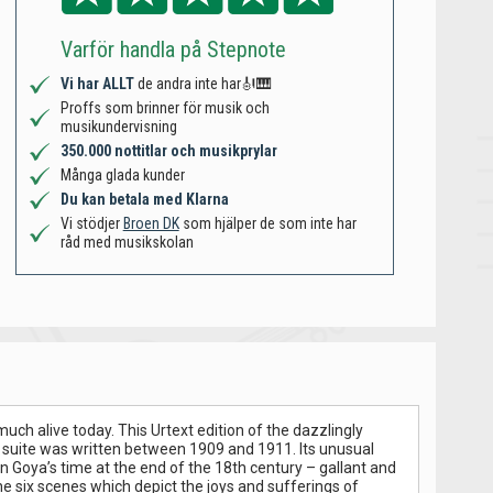
Varför handla på Stepnote
Vi har ALLT
de andra inte har🎻🎹
Proffs som brinner för musik och
musikundervisning
350.000 nottitlar och musikprylar
Många glada kunder
Du kan betala med Klarna
Vi stödjer
Broen DK
som hjälper de som inte har
råd med musikskolan
uch alive today. This Urtext edition of the dazzlingly
 suite was written between 1909 and 1911. Its unusual
n Goya’s time at the end of the 18th century – gallant and
e six scenes which depict the joys and sufferings of