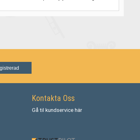
gistrerad
Kontakta Oss
Gå
til
kundservice
här