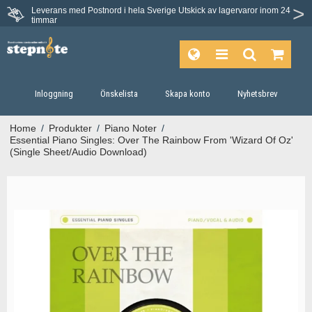
Leverans med Postnord i hela Sverige
Utskick av lagervaror inom 24
Du har 30 dagars ångerrätt.
timmar
Inloggning
Önskelista
Skapa konto
Nyhetsbrev
Home
/
Produkter
/
Piano Noter
/
Essential Piano Singles: Over The Rainbow From 'Wizard Of Oz'
(Single Sheet/Audio Download)