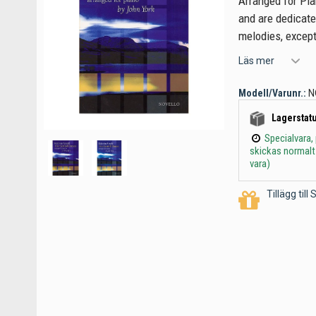
Arranged for Pi
and are dedicate
melodies, excep
Läs mer
Modell/Varunr.:
N
Lagerstatu
Specialvara,
skickas normalt
vara)
Tillägg til