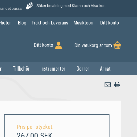
Säker betalning med Klarna och Visa-kort
när det passar
yheter
Blog
Frakt och Leverans
Musikteori
Ditt konto
Ditt konto
Din varukorg är tom
r
Tillbehör
Instrumenter
Genrer
Annat
Pris per stycket:
267,00 SEK