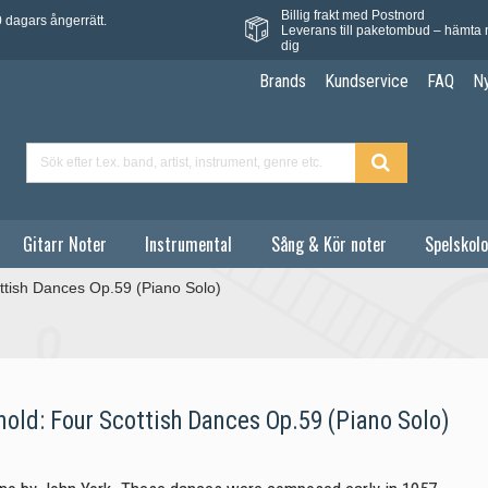
Billig frakt med Postnord
 dagars ångerrätt.
Leverans till paketombud – hämta 
dig
Brands
Kundservice
FAQ
N
Gitarr Noter
Instrumental
Sång & Kör noter
Spelskolo
ttish Dances Op.59 (Piano Solo)
old: Four Scottish Dances Op.59 (Piano Solo)