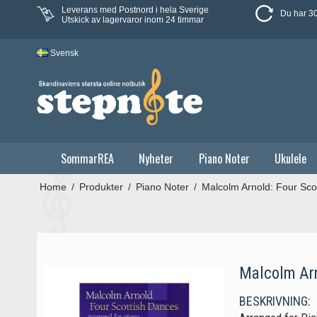
Leverans med Postnord i hela Sverige
Du har 30
Utskick av lagervaror inom 24 timmar
Svensk
SommarREA
Nyheter
Piano Noter
Ukulele
Home
/
Produkter
/
Piano Noter
/
Malcolm Arnold: Four Sco
Malcolm Arn
BESKRIVNING: