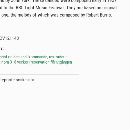
ano by John York. These dances were composed early in 1957
d to the BBC Light Music Festival. They are based on original
t one, the melody of which was composed by Robert Burns.
OV121143
s:
 print on demand, kommande, restorder –
 inom 3–6 veckor (reservation för utgången
l Stepnote önskelista