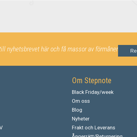
till nyhetsbrevet här och få massor av förmåner
Re
Om Stepnote
Black Friday/week
Om oss
Blog
Nyheter
TV
Frakt och Leverans
Ångerrätt/Returnering