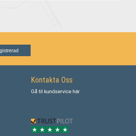
gistrerad
Kontakta Oss
Gå
til
kundservice
här