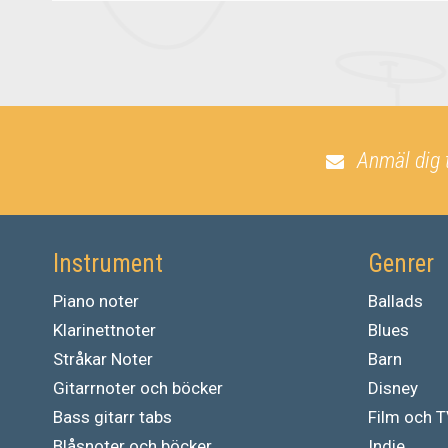
Anmäl dig 
Instrument
Genrer
Piano noter
Ballads
Klarinettnoter
Blues
Stråkar Noter
Barn
Gitarrnoter och böcker
Disney
Bass gitarr tabs
Film och 
Blåsnoter och böcker
Indie