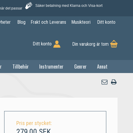
Säker betalning med Klarna och Visa-kort
när det passar
yheter
Blog
Frakt och Leverans
Musikteori
Ditt konto
Ditt konto
Din varukorg är tom
r
Tillbehör
Instrumenter
Genrer
Annat
Pris per stycket:
279,00 SEK