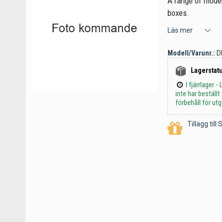
A range of moder
boxes.
Läs mer
Modell/Varunr.:
D
Lagerstatu
I fjärrlager
inte har beställ
förbehåll för ut
Tillägg til