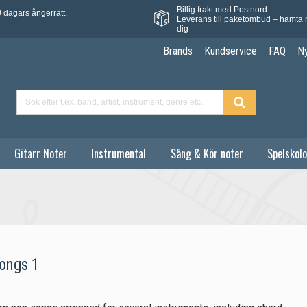
Billig frakt med Postnord
 dagars ångerrätt.
Leverans till paketombud – hämta 
dig
Brands
Kundservice
FAQ
N
Gitarr Noter
Instrumental
Sång & Kör noter
Spelskolo
ongs 1