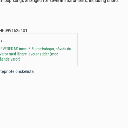
n pop songs arranged for several instruments, including chord
HP0991625401
s:
 - LEVERERAS inom 5-8 arbetsdagar, såvida du
t varor med längre leveranstider (med
gående varor)
l Stepnote önskelista