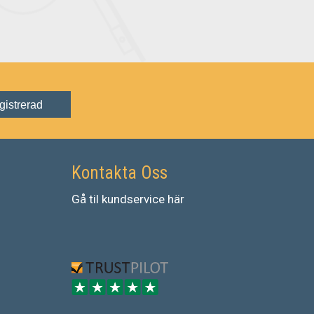
gistrerad
Kontakta Oss
Gå
til
kundservice
här