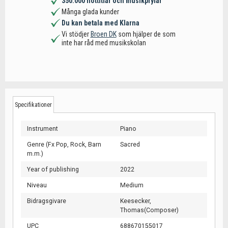
350.000 nottitlar och musikprylar
Många glada kunder
Du kan betala med Klarna
Vi stödjer
Broen DK
som hjälper de som
inte har råd med musikskolan
Specifikationer
Instrument
Piano
Genre (Fx Pop, Rock, Barn
Sacred
m.m.)
Year of publishing
2022
Niveau
Medium
Bidragsgivare
Keesecker,
Thomas(Composer)
UPC
688670155017