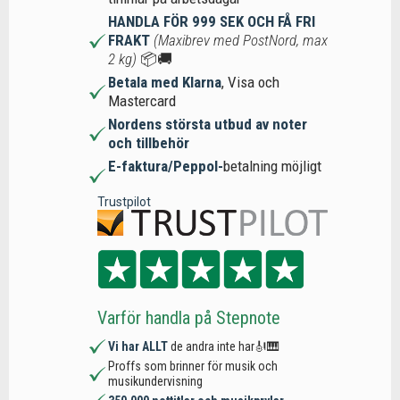
HANDLA FÖR 999 SEK OCH FÅ FRI
FRAKT
(Maxibrev med PostNord, max
2 kg)
📦🚚
Betala med Klarna
, Visa och
Mastercard
Nordens största utbud av noter
och tillbehör
E-faktura/Peppol-
betalning möjligt
Trustpilot
Varför handla på Stepnote
Vi har ALLT
de andra inte har🎻🎹
Proffs som brinner för musik och
musikundervisning