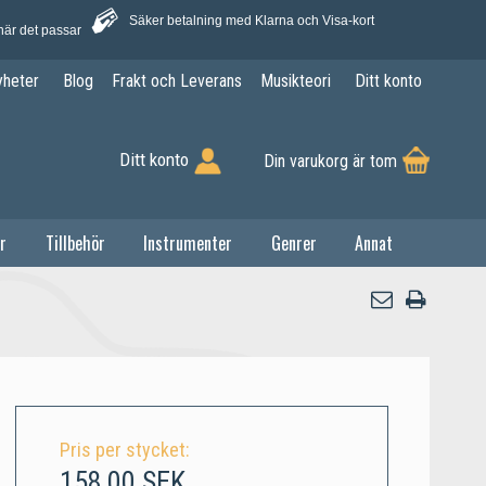
Säker betalning med Klarna och Visa-kort
när det passar
yheter
Blog
Frakt och Leverans
Musikteori
Ditt konto
Ditt konto
Din varukorg är tom
r
Tillbehör
Instrumenter
Genrer
Annat
Pris per stycket:
158,00 SEK