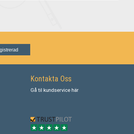
gistrerad
Kontakta Oss
Gå
til
kundservice
här