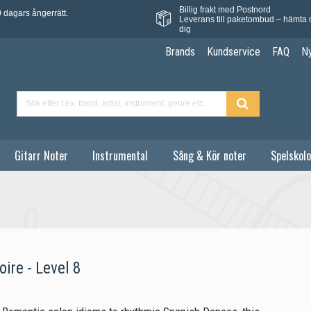
Billig frakt med Postnord
 dagars ångerrätt.
Leverans till paketombud – hämta 
dig
Brands
Kundservice
FAQ
N
Gitarr Noter
Instrumental
Sång & Kör noter
Spelskolo
ire - Level 8