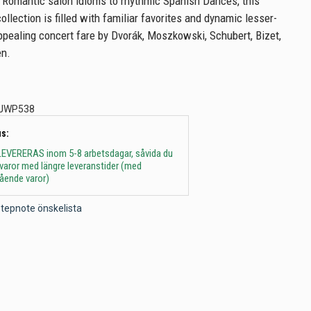
te Romantic salon idioms to rhythmic Spanish Dances, this
llection is filled with familiar favorites and dynamic lesser-
ealing concert fare by Dvorák, Moszkowski, Schubert, Bizet,
en.
JWP538
s:
 - LEVERERAS inom 5-8 arbetsdagar, såvida du
t varor med längre leveranstider (med
gående varor)
l Stepnote önskelista