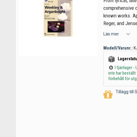
From lyrical, la
comprehensive co
known works. App
Reger, and Jens
Läs mer
Modell/Varunr.:
K
Lagerstatu
I fjärrlager
inte har beställ
förbehåll för ut
Tillägg til