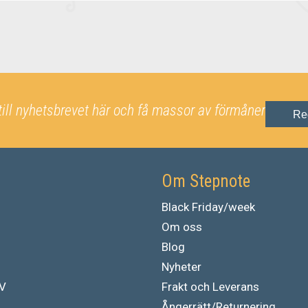
till nyhetsbrevet här och få massor av förmåner
Re
Om Stepnote
Black Friday/week
Om oss
Blog
Nyheter
TV
Frakt och Leverans
Ångerrätt/Returnering