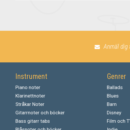
Anmäl dig 
Instrument
Genrer
Piano noter
Ballads
Klarinettnoter
Blues
Stråkar Noter
Barn
Gitarrnoter och böcker
Disney
Bass gitarr tabs
Film och 
Blåsnoter och böcker
Indie