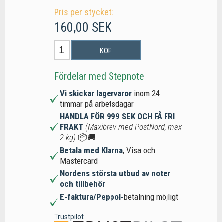
Pris per stycket:
160,00 SEK
KÖP
Fördelar med Stepnote
Vi skickar lagervaror
inom 24
timmar på arbetsdagar
HANDLA FÖR 999 SEK OCH FÅ FRI
FRAKT
(Maxibrev med PostNord, max
2 kg)
📦🚚
Betala med Klarna
, Visa och
Mastercard
Nordens största utbud av noter
och tillbehör
E-faktura/Peppol-
betalning möjligt
Trustpilot