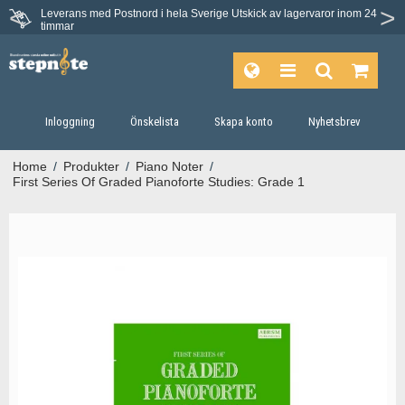
Leverans med Postnord i hela Sverige
Utskick av lagervaror inom 24
timmar
Inloggning
Önskelista
Skapa konto
Nyhetsbrev
Home
/
Produkter
/
Piano Noter
/
First Series Of Graded Pianoforte Studies: Grade 1