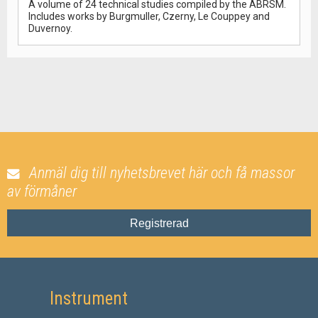
A volume of 24 technical studies compiled by the ABRSM.
Includes works by Burgmuller, Czerny, Le Couppey and
Duvernoy.
Anmäl dig till nyhetsbrevet här och få massor
av förmåner
Registrerad
Instrument