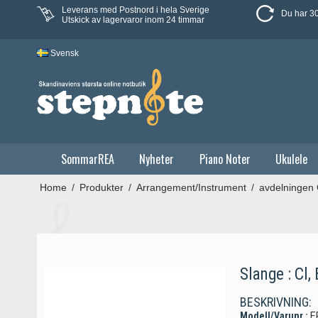
Leverans med Postnord i hela Sverige
Du har 30
Utskick av lagervaror inom 24 timmar
Svensk
SommarREA
Nyheter
Piano Noter
Ukulele
Home
/
Produkter
/
Arrangement/Instrument
/
avdelningen
Slange : Cl, 
BESKRIVNING:
Modell/Varunr.:
E