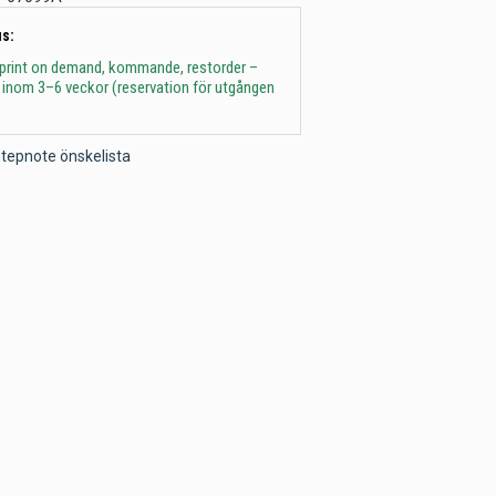
s:
 print on demand, kommande, restorder –
 inom 3–6 veckor (reservation för utgången
l Stepnote önskelista