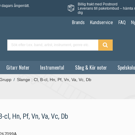
Billig frakt med Postnord
 dagars ångerrätt.
Leverans till paketombud – hämta 
dig
Brands
Kundservice
FAQ
N
Gitarr Noter
Instrumental
Sång & Kör noter
Spelskolo
 Grupp
/
Slange : Cl, B-cl, Hn, Pf, Vn, Va, Vc, Db
B-cl, Hn, Pf, Vn, Va, Vc, Db
P67099A