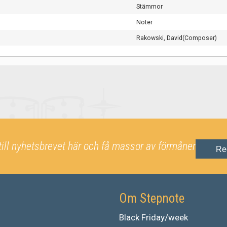
Stämmor
Noter
Rakowski, David(Composer)
till nyhetsbrevet här och få massor av förmåner
Re
Om Stepnote
Black Friday/week