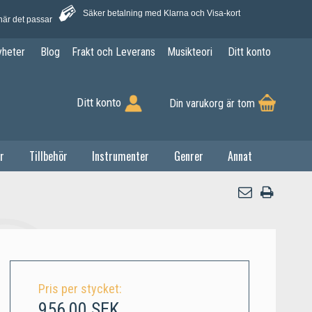
Säker betalning med Klarna och Visa-kort
när det passar
yheter
Blog
Frakt och Leverans
Musikteori
Ditt konto
Ditt konto
Din varukorg är tom
r
Tillbehör
Instrumenter
Genrer
Annat
Pris per stycket:
956,00 SEK