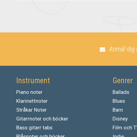
Anmäl dig 
Instrument
Genrer
Piano noter
Ballads
Klarinettnoter
Blues
Stråkar Noter
Barn
Gitarrnoter och böcker
Disney
Bass gitarr tabs
Film och 
Blåsnoter och böcker
Indie