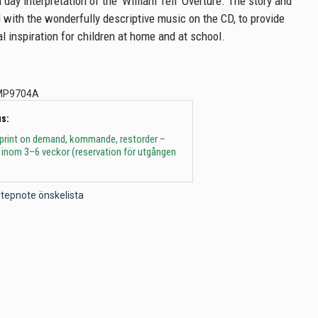
day interpretation of the 'William Tell' Overture. The story and
d with the wonderfully descriptive music on the CD, to provide
l inspiration for children at home and at school.
MP9704A
s:
 print on demand, kommande, restorder –
 inom 3–6 veckor (reservation för utgången
l Stepnote önskelista