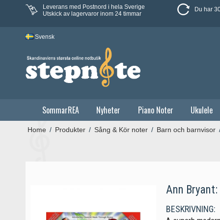
Leverans med Postnord i hela Sverige
Du har 30
Utskick av lagervaror inom 24 timmar
Svensk
SommarREA
Nyheter
Piano Noter
Ukulele
Home
/
Produkter
/
Sång & Kör noter
/
Barn och barnvisor
Ann Bryant:
BESKRIVNING: