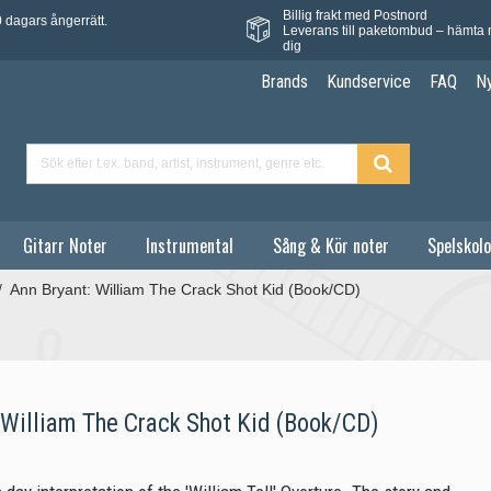
Billig frakt med Postnord
 dagars ångerrätt.
Leverans till paketombud – hämta 
dig
Brands
Kundservice
FAQ
N
Gitarr Noter
Instrumental
Sång & Kör noter
Spelskolo
/
Ann Bryant: William The Crack Shot Kid (Book/CD)
 William The Crack Shot Kid (Book/CD)