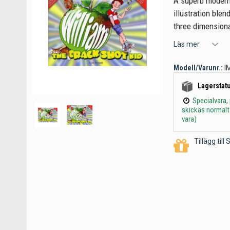
A superb modern 
illustration blen
three dimensiona
Läs mer
Modell/Varunr.:
I
Lagerstatu
Specialvara,
skickas normalt
vara)
Tillägg til