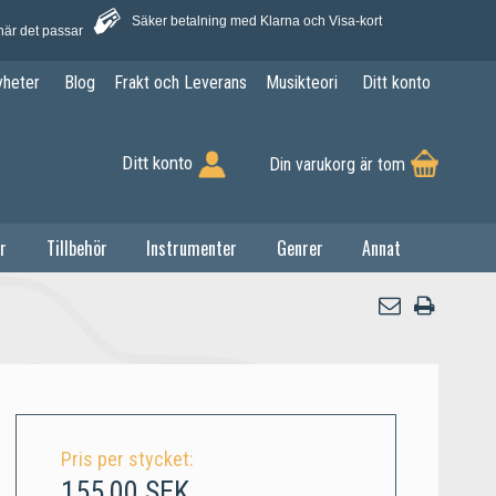
Säker betalning med Klarna och Visa-kort
när det passar
yheter
Blog
Frakt och Leverans
Musikteori
Ditt konto
Ditt konto
Din varukorg är tom
r
Tillbehör
Instrumenter
Genrer
Annat
Pris per stycket:
155,00 SEK