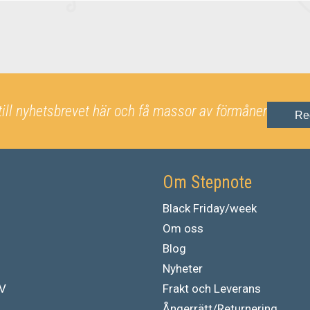
till nyhetsbrevet här och få massor av förmåner
Re
Om Stepnote
Black Friday/week
Om oss
Blog
Nyheter
TV
Frakt och Leverans
Ångerrätt/Returnering