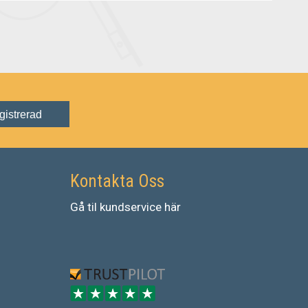
gistrerad
Kontakta Oss
Gå
til
kundservice
här