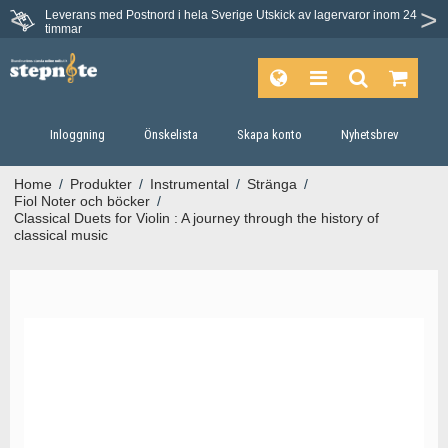
Leverans med Postnord i hela Sverige
Utskick av lagervaror inom 24
Du har 30 dagars ångerrätt.
timmar
Inloggning
Önskelista
Skapa konto
Nyhetsbrev
Home
/
Produkter
/
Instrumental
/
Stränga
/
Fiol Noter och böcker
/
Classical Duets for Violin : A journey through the history of
classical music