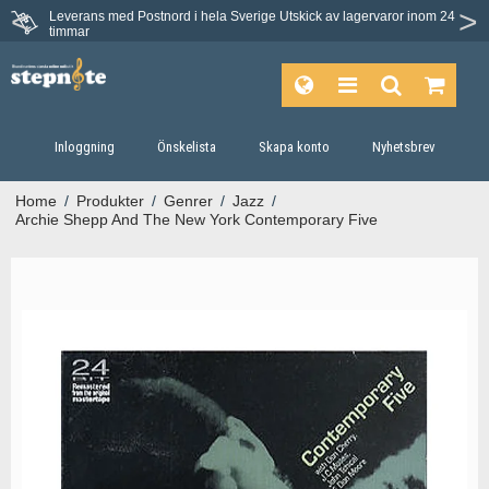
Leverans med Postnord i hela Sverige
Utskick av lagervaror inom 24
Du har 30 dagars ångerrätt.
timmar
Inloggning
Önskelista
Skapa konto
Nyhetsbrev
Home
/
Produkter
/
Genrer
/
Jazz
/
Archie Shepp And The New York Contemporary Five