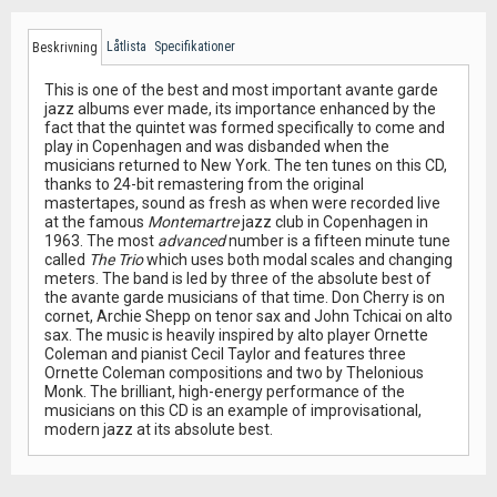
Låtlista
Specifikationer
Beskrivning
This is one of the best and most important avante garde
jazz albums ever made, its importance enhanced by the
fact that the quintet was formed specifically to come and
play in Copenhagen and was disbanded when the
musicians returned to New York. The ten tunes on this CD,
thanks to 24-bit remastering from the original
mastertapes, sound as fresh as when were recorded live
at the famous
Montemartre
jazz club in Copenhagen in
1963. The most
advanced
number is a fifteen minute tune
called
The Trio
which uses both modal scales and changing
meters. The band is led by three of the absolute best of
the avante garde musicians of that time. Don Cherry is on
cornet, Archie Shepp on tenor sax and John Tchicai on alto
sax. The music is heavily inspired by alto player Ornette
Coleman and pianist Cecil Taylor and features three
Ornette Coleman compositions and two by Thelonious
Monk. The brilliant, high-energy performance of the
musicians on this CD is an example of improvisational,
modern jazz at its absolute best.