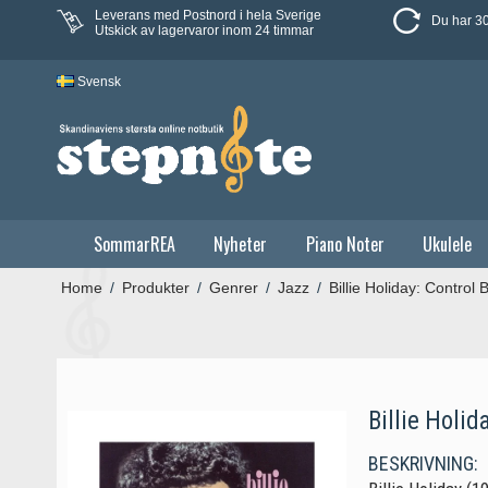
Leverans med Postnord i hela Sverige
Du har 30
Utskick av lagervaror inom 24 timmar
Svensk
SommarREA
Nyheter
Piano Noter
Ukulele
Home
/
Produkter
/
Genrer
/
Jazz
/
Billie Holiday: Contro
Billie Holi
BESKRIVNING: