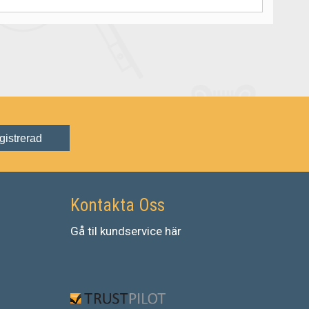
gistrerad
Kontakta Oss
Gå
til
kundservice
här