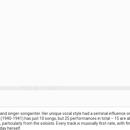
nd singer-songwriter. Her unique vocal style had a seminal influence on 
940-1941) has just 10 songs, but 25 performances in total – 15 are alter
k, particularly from the soloists. Every track is musically first-rate, wi
iday herself.