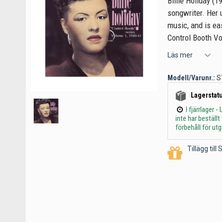
Billie Holiday (
songwriter. Her 
music, and is ea
Control Booth Vo
Läs mer
Modell/Varunr.:
S
Lagerstatu
I fjärrlager
inte har beställ
förbehåll för ut
Tillägg til