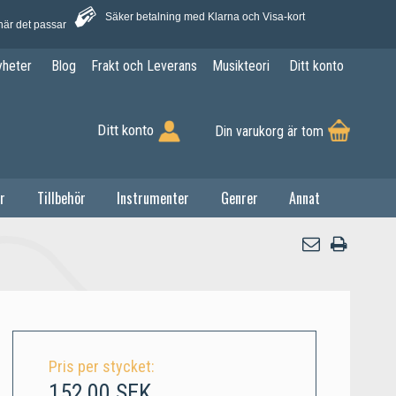
Säker betalning med Klarna och Visa-kort
när det passar
yheter
Blog
Frakt och Leverans
Musikteori
Ditt konto
Ditt konto
Din varukorg är tom
r
Tillbehör
Instrumenter
Genrer
Annat
Pris per stycket:
152,00 SEK