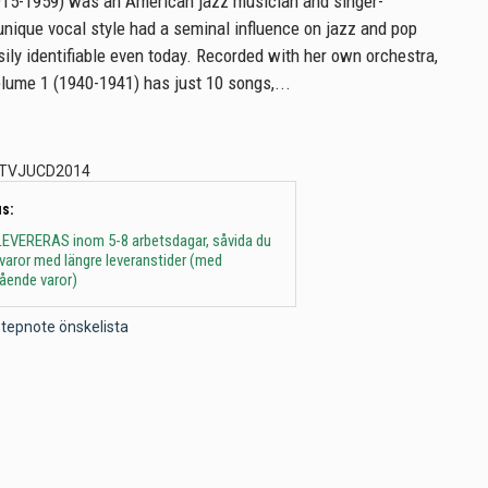
1915-1959) was an American jazz musician and singer-
unique vocal style had a seminal influence on jazz and pop
sily identifiable even today. Recorded with her own orchestra,
lume 1 (1940-1941) has just 10 songs,...
TVJUCD2014
s:
 - LEVERERAS inom 5-8 arbetsdagar, såvida du
t varor med längre leveranstider (med
gående varor)
l Stepnote önskelista