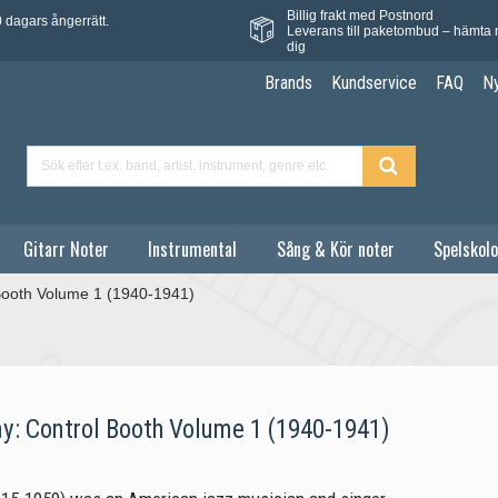
Billig frakt med Postnord
 dagars ångerrätt.
Leverans till paketombud – hämta 
dig
Brands
Kundservice
FAQ
N
Gitarr Noter
Instrumental
Sång & Kör noter
Spelskolo
l Booth Volume 1 (1940-1941)
day: Control Booth Volume 1 (1940-1941)