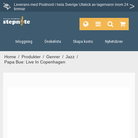
Leverans med Postnord i hela Sverige
Utskick av lagervaror inom 24
Du har 30 dagars ångerrätt.
timmar
Inloggning
Önskelista
Skapa konto
Nyhetsbrev
Home
/
Produkter
/
Genrer
/
Jazz
/
Papa Bue: Live In Copenhagen