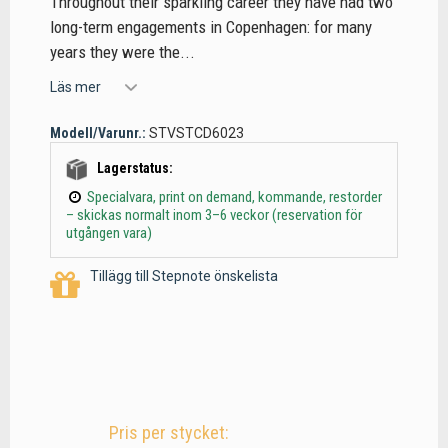
Throughout their sparkling career they have had two
long-term engagements in Copenhagen: for many
years they were the...
Läs mer
Modell/Varunr.:
STVSTCD6023
Lagerstatus:
Specialvara, print on demand, kommande, restorder
– skickas normalt inom 3–6 veckor (reservation för
utgången vara)
Tillägg till Stepnote önskelista
Pris per stycket: