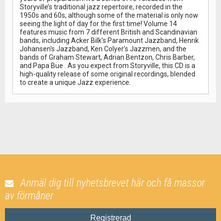
Storyville’s traditional jazz repertoire, recorded in the
1950s and 60s, although some of the material is only now
seeing the light of day for the first time! Volume 14
features music from 7 different British and Scandinavian
bands, including Acker Bilk's Paramount Jazzband, Henrik
Johansen's Jazzband, Ken Colyer’s Jazzmen, and the
bands of Graham Stewart, Adrian Bentzon, Chris Barber,
and Papa Bue . As you expect from Storyville, this CD is a
high-quality release of some original recordings, blended
to create a unique Jazz experience.
Anmäl dig till nyhetsbrevet här och få massor
av förmåner
Registrerad