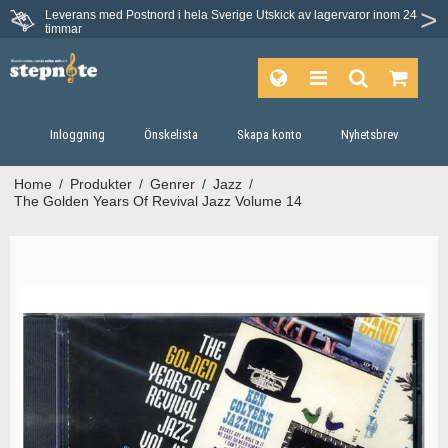
Leverans med Postnord i hela Sverige
Utskick av lagervaror inom 24
Du har 30 dagars ångerrätt.
timmar
Inloggning
Önskelista
Skapa konto
Nyhetsbrev
Home
/
Produkter
/
Genrer
/
Jazz
/
The Golden Years Of Revival Jazz Volume 14