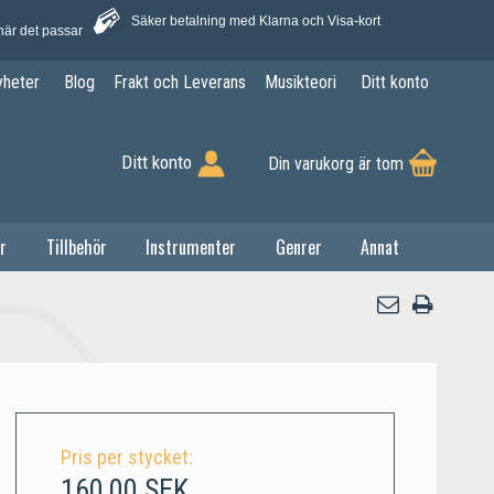
Säker betalning med Klarna och Visa-kort
när det passar
yheter
Blog
Frakt och Leverans
Musikteori
Ditt konto
Ditt konto
Din varukorg är tom
r
Tillbehör
Instrumenter
Genrer
Annat
Pris per stycket:
160,00 SEK