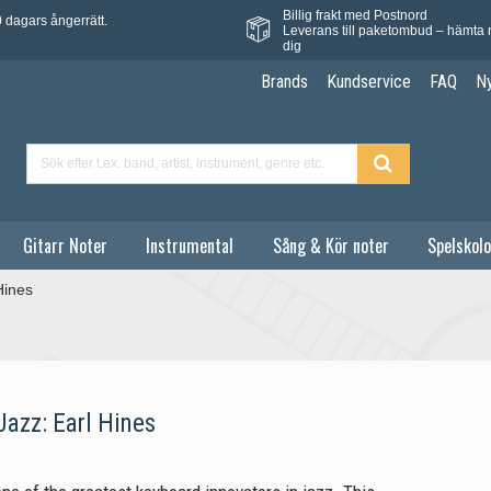
Billig frakt med Postnord
 dagars ångerrätt.
Leverans till paketombud – hämta 
dig
Brands
Kundservice
FAQ
N
Gitarr Noter
Instrumental
Sång & Kör noter
Spelskolo
Hines
Jazz: Earl Hines