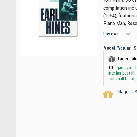
Earl Hines was o
compilation incl
(1954), featurin
Piano Man, Rose
Läs mer
Modell/Varunr.:
S
Lagerstatu
I fjärrlager
inte har beställ
förbehåll för ut
Tillägg til