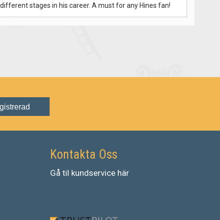
ifferent stages in his career. A must for any Hines fan!
gistrerad
Kontakta Oss
Gå
til
kundservice
här