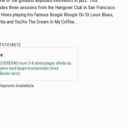
ne of the greatest keyboard innovators in jazz. This
udes three sessions from the Hangover Club in San Francisco
g Hines playing his famous Boogie Woogie On St Louis Blues,
tta and You?re The Cream In My Coffee...
TV1018512
s:
 - LEVERERAS inom 5-8 arbetsdagar, såvida du
t varor med längre leveranstider (med
gående varor)
l Stepnote önskelista