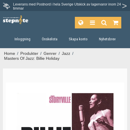
Leverans med Postnord i hela Sverige
Utskick av lagervaror inom 24
timmar
Inloggning
Önskelista
Skapa konto
Nyhetsbrev
Home
/
Produkter
/
Genrer
/
Jazz
/
Masters Of Jazz: Billie Holiday