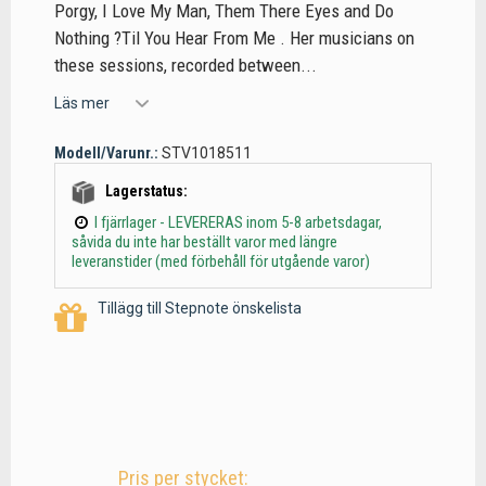
Porgy, I Love My Man, Them There Eyes and Do
Nothing ?Til You Hear From Me . Her musicians on
these sessions, recorded between...
Läs mer
Modell/Varunr.:
STV1018511
Lagerstatus:
I fjärrlager - LEVERERAS inom 5-8 arbetsdagar,
såvida du inte har beställt varor med längre
leveranstider (med förbehåll för utgående varor)
Tillägg till Stepnote önskelista
Pris per stycket: