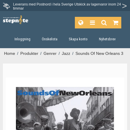
Leverans med Postnord i hela Sverige
Utskick av lagervaror inom 24
Du har 30 dagars ångerrätt.
timmar
Inloggning
Önskelista
Skapa konto
Nyhetsbrev
Home
/
Produkter
/
Genrer
/
Jazz
/
Sounds Of New Orleans 3