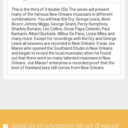
This is the third of 3 double CDs The series will present
many of the famous New Orleans musicians in different
combinations. You will hear Kid Ory, George Lewis, Alvin
Alcorn Johnny Wiggs, George Girard, Percy Humphrey,
Sharkey Bonano, Lee Collins, Oscar Papa Celestin, Paul
Barbarin, Albert Burbank, Wilbur De Paris, Lizzie Miles and
many more. Except for recordings with Kid Ory and George
Lewis all sessions are recorded in New Orleans. It was Joe
Mares who opened the Southland Studio in New Orleans
and began to record the local musicians when he found
out that there were so many talented musicians in New
Orleans. Joe Mares? enterprise is recorded proof that the
best of Dixieland jazz still comes from New Orleans.
Anmäl dig till nyhetsbrevet här och få massor