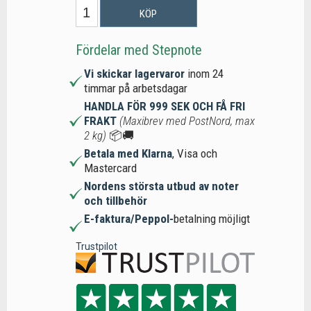
KÖP
Fördelar med Stepnote
Vi skickar lagervaror
inom 24
timmar på arbetsdagar
HANDLA FÖR 999 SEK OCH FÅ FRI
FRAKT
(Maxibrev med PostNord, max
2 kg)
📦🚚
Betala med Klarna
, Visa och
Mastercard
Nordens största utbud av noter
och tillbehör
E-faktura/Peppol-
betalning möjligt
Trustpilot