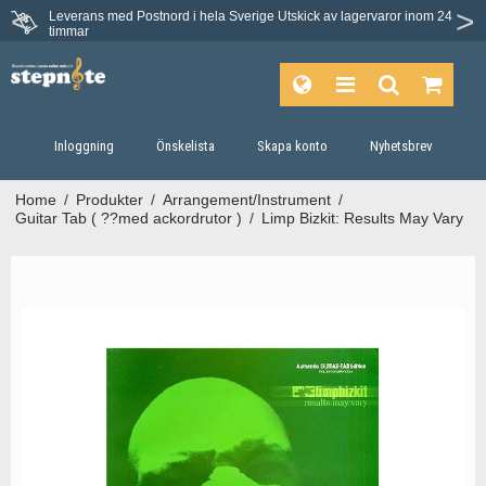
Leverans med Postnord i hela Sverige
Utskick av lagervaror inom 24
timmar
Inloggning
Önskelista
Skapa konto
Nyhetsbrev
Home
/
Produkter
/
Arrangement/Instrument
/
Guitar Tab ( ??med ackordrutor )
/
Limp Bizkit: Results May Vary