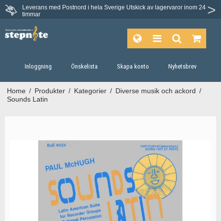
Leverans med Postnord i hela Sverige
Utskick av lagervaror inom 24
timmar
Inloggning
Önskelista
Skapa konto
Nyhetsbrev
Home
/
Produkter
/
Kategorier
/
Diverse musik och ackord
/
Sounds Latin