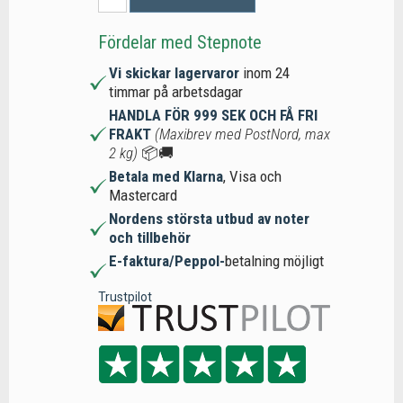
Fördelar med Stepnote
Vi skickar lagervaror
inom 24
timmar på arbetsdagar
HANDLA FÖR 999 SEK OCH FÅ FRI
FRAKT
(Maxibrev med PostNord, max
2 kg)
📦🚚
Betala med Klarna
, Visa och
Mastercard
Nordens största utbud av noter
och tillbehör
E-faktura/Peppol-
betalning möjligt
Trustpilot