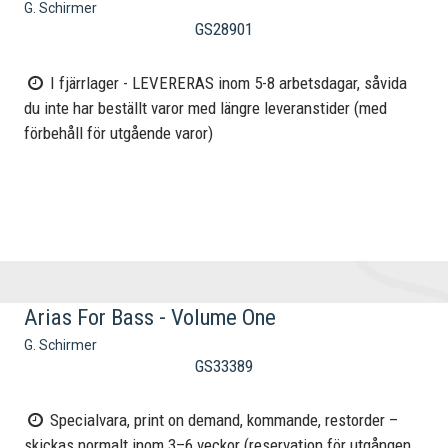
G. Schirmer
GS28901
I fjärrlager - LEVERERAS inom 5-8 arbetsdagar, såvida
du inte har beställt varor med längre leveranstider (med
förbehåll för utgående varor)
Arias For Bass - Volume One
G. Schirmer
GS33389
Specialvara, print on demand, kommande, restorder –
skickas normalt inom 3–6 veckor (reservation för utgången