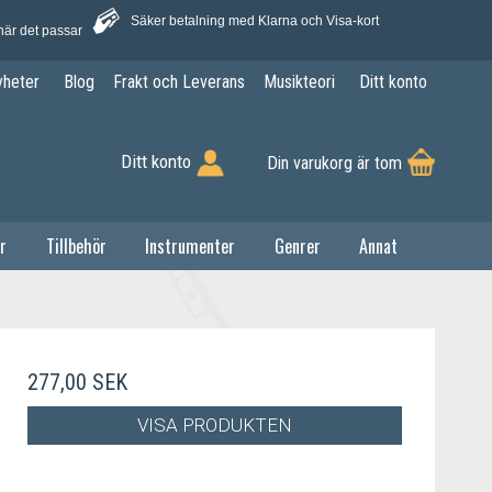
Säker betalning med Klarna och Visa-kort
när det passar
yheter
Blog
Frakt och Leverans
Musikteori
Ditt konto
Ditt konto
Din varukorg är tom
r
Tillbehör
Instrumenter
Genrer
Annat
277,00 SEK
VISA PRODUKTEN