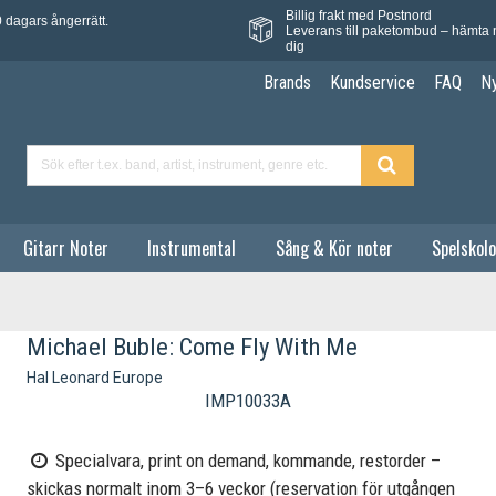
Billig frakt med Postnord
 dagars ångerrätt.
Leverans till paketombud – hämta 
dig
Brands
Kundservice
FAQ
N
Gitarr Noter
Instrumental
Sång & Kör noter
Spelskolo
Michael Buble: Come Fly With Me
Hal Leonard Europe
IMP10033A
Specialvara, print on demand, kommande, restorder –
skickas normalt inom 3–6 veckor (reservation för utgången