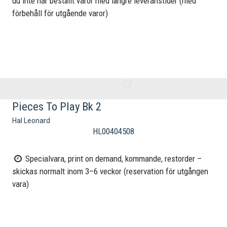
du inte har beställt varor med längre leveranstider (med
förbehåll för utgående varor)
Pieces To Play Bk 2
Hal Leonard
HL00404508
Specialvara, print on demand, kommande, restorder –
skickas normalt inom 3–6 veckor (reservation för utgången
vara)