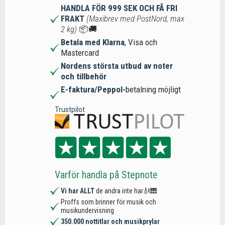
HANDLA FÖR 999 SEK OCH FÅ FRI
FRAKT
(Maxibrev med PostNord, max
2 kg)
📦🚚
Betala med Klarna
, Visa och
Mastercard
Nordens största utbud av noter
och tillbehör
E-faktura/Peppol-
betalning möjligt
Trustpilot
Varför handla på Stepnote
Vi har ALLT
de andra inte har🎻🎹
Proffs som brinner för musik och
musikundervisning
350.000 nottitlar och musikprylar