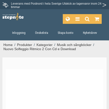
Leverans med Postnord i hela Sverige
Utskick av lagervaror inom 24
timmar
Inloggning
Önskelista
Skapa konto
Nyhetsbrev
Home
/
Produkter
/
Kategorier
/
Musik och sångböcker
/
Nuovo Solfeggio Ritmico 2 Con Cd e Download