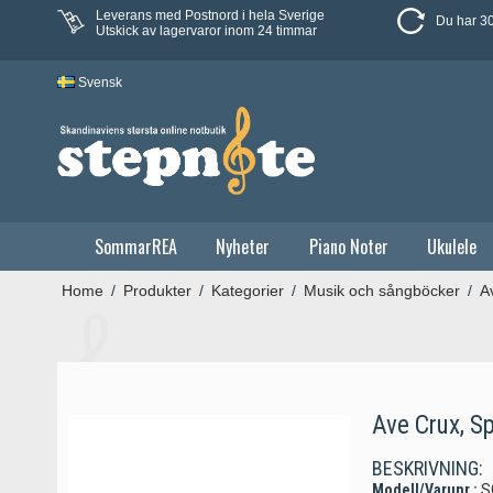
Leverans med Postnord i hela Sverige
Du har 30
Utskick av lagervaror inom 24 timmar
Svensk
SommarREA
Nyheter
Piano Noter
Ukulele
Home
/
Produkter
/
Kategorier
/
Musik och sångböcker
/
A
Ave Crux, S
BESKRIVNING:
Modell/Varunr.:
S