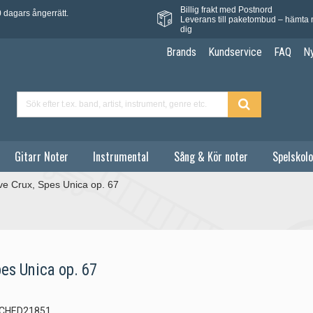
Billig frakt med Postnord
 dagars ångerrätt.
Leverans till paketombud – hämta 
dig
Brands
Kundservice
FAQ
N
Gitarr Noter
Instrumental
Sång & Kör noter
Spelskolo
ve Crux, Spes Unica op. 67
pes Unica op. 67
CHED21851