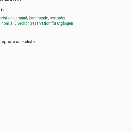
s:
 print on demand, kommande, restorder –
 inom 3–6 veckor (reservation för utgången
l Stepnote önskelista