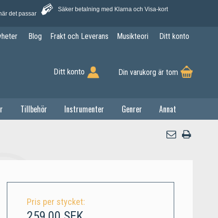
Säker betalning med Klarna och Visa-kort
när det passar
yheter
Blog
Frakt och Leverans
Musikteori
Ditt konto
Ditt konto
Din varukorg är tom
r
Tillbehör
Instrumenter
Genrer
Annat
Pris per stycket:
259,00 SEK