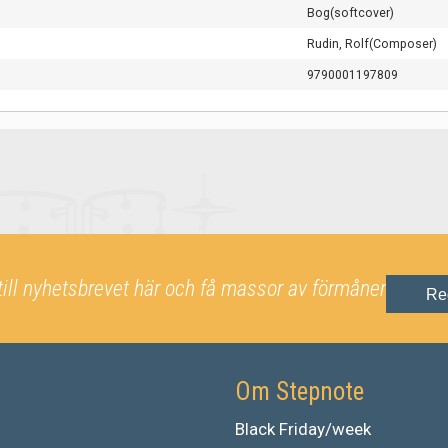
Bog(softcover)
Rudin, Rolf(Composer)
9790001197809
till nyhetsbrevet här och få massor av förmåner
Re
Om Stepnote
Black Friday/week