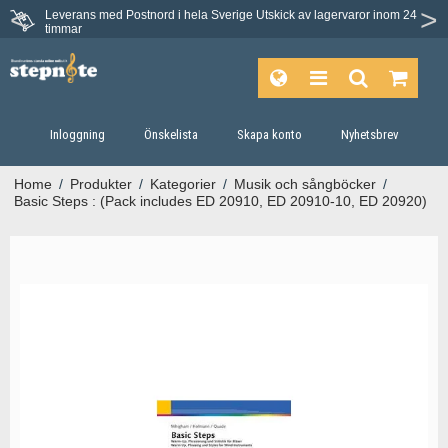
Leverans med Postnord i hela Sverige
Utskick av lagervaror inom 24
timmar
Inloggning
Önskelista
Skapa konto
Nyhetsbrev
Home
/
Produkter
/
Kategorier
/
Musik och sångböcker
/
Basic Steps : (Pack includes ED 20910, ED 20910-10, ED 20920)