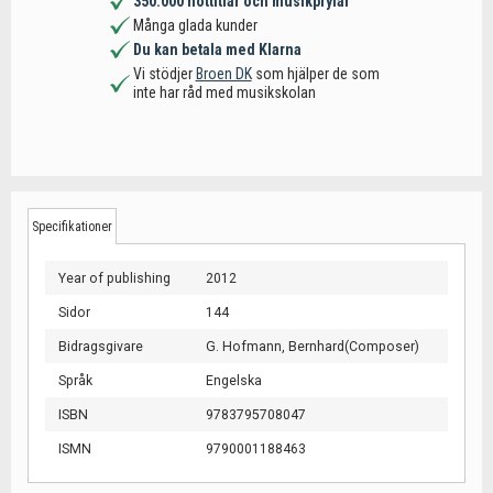
350.000 nottitlar och musikprylar
Många glada kunder
Du kan betala med Klarna
Vi stödjer
Broen DK
som hjälper de som
inte har råd med musikskolan
Specifikationer
Year of publishing
2012
Sidor
144
Bidragsgivare
G. Hofmann, Bernhard(Composer)
Språk
Engelska
ISBN
9783795708047
ISMN
9790001188463