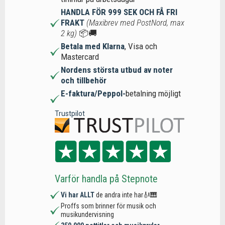
HANDLA FÖR 999 SEK OCH FÅ FRI
FRAKT
(Maxibrev med PostNord, max
2 kg)
📦🚚
Betala med Klarna
, Visa och
Mastercard
Nordens största utbud av noter
och tillbehör
E-faktura/Peppol-
betalning möjligt
Trustpilot
Varför handla på Stepnote
Vi har ALLT
de andra inte har🎻🎹
Proffs som brinner för musik och
musikundervisning