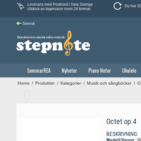
Leverans med Postnord i hela Sverige
Du har 30
Utskick av lagervaror inom 24 timmar
Svensk
SommarREA
Nyheter
Piano Noter
Ukulele
Home
/
Produkter
/
Kategorier
/
Musik och sångböcker
/
O
Octet op.4
BESKRIVNING:
Modell/Varunr.:
B