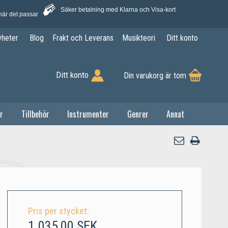
Säker betalning med Klarna och Visa-kort
när det passar
yheter
Blog
Frakt och Leverans
Musikteori
Ditt konto
Ditt konto
Din varukorg är tom
r
Tillbehör
Instrumenter
Genrer
Annat
Pris per stycket:
1.035,00 SEK