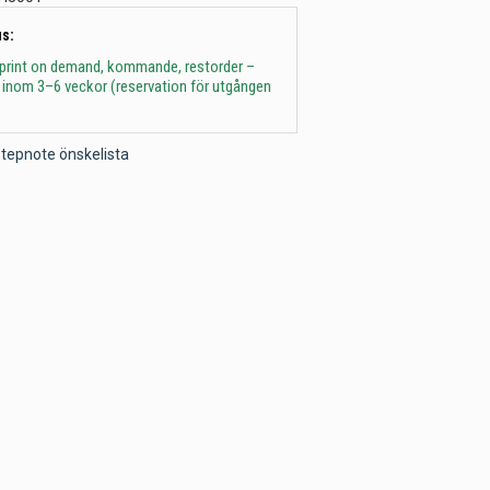
s:
 print on demand, kommande, restorder –
 inom 3–6 veckor (reservation för utgången
l Stepnote önskelista