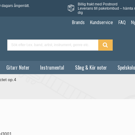
Billig frakt med Postnord
 dagars ångerrätt.
Leverans till paketombud – hämta 
dig
Brands
Kundservice
FAQ
N
Gitarr Noter
Instrumental
Sång & Kör noter
Spelskolo
ctet op.4
H3001