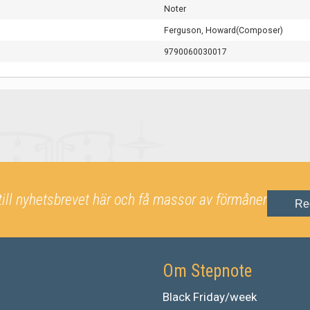
Noter
Ferguson, Howard(Composer)
9790060030017
till nyhetsbrevet här och få massor av förmåner
Re
Om Stepnote
Black Friday/week