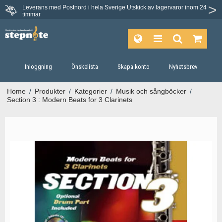
Leverans med Postnord i hela Sverige
Utskick av lagervaror inom 24
Du har 30 dagars ångerrätt.
timmar
Inloggning
Önskelista
Skapa konto
Nyhetsbrev
Home
/
Produkter
/
Kategorier
/
Musik och sångböcker
/
Section 3 : Modern Beats for 3 Clarinets