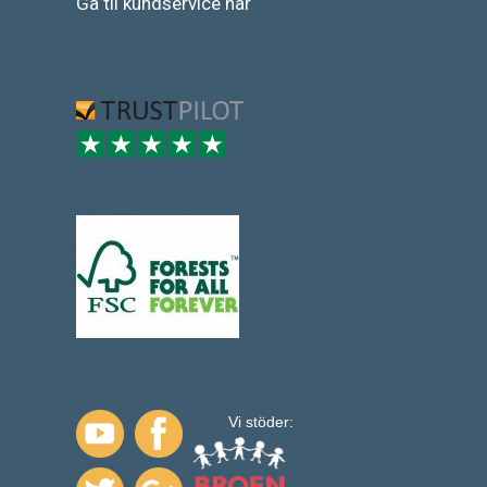
Gå
til
kundservice
här
Vi stöder: