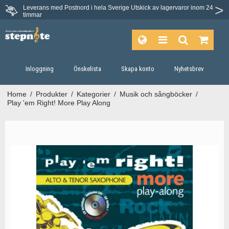
Leverans med Postnord i hela Sverige
Utskick av lagervaror inom 24
Du har 30 dagars ångerrätt.
timmar
Inloggning
Önskelista
Skapa konto
Nyhetsbrev
Home
/
Produkter
/
Kategorier
/
Musik och sångböcker
/
Play 'em Right! More Play Along