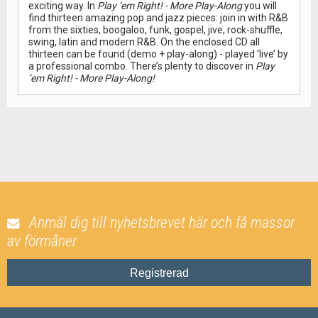
exciting way. In
Play ’em Right! - More Play-Along
you will
find thirteen amazing pop and jazz pieces: join in with R&B
from the sixties, boogaloo, funk, gospel, jive, rock-shuffle,
swing, latin and modern R&B. On the enclosed CD all
thirteen can be found (demo + play-along) - played ‘live’ by
a professional combo. There’s plenty to discover in
Play
’em Right! - More Play-Along!
Anmäl dig till nyhetsbrevet här och få massor
av förmåner
Registrerad