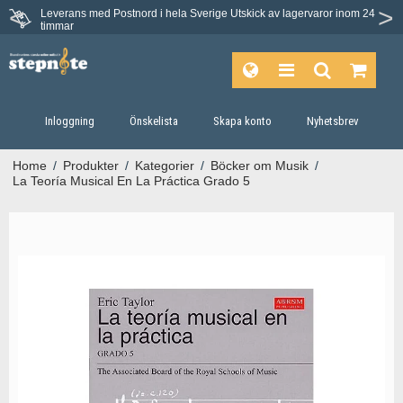
Leverans med Postnord i hela Sverige
Utskick av lagervaror inom 24
Du har 30 dagars ångerrätt.
timmar
Inloggning
Önskelista
Skapa konto
Nyhetsbrev
Home
/
Produkter
/
Kategorier
/
Böcker om Musik
/
La Teoría Musical En La Práctica Grado 5