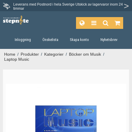
Leverans med Postnord i hela Sverige
Utskick av lagervaror inom 24
Du har 30 dagars ångerrätt.
timmar
Inloggning
Önskelista
Skapa konto
Nyhetsbrev
Home
/
Produkter
/
Kategorier
/
Böcker om Musik
/
Laptop Music